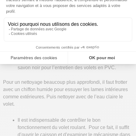
d’ailleurs conseillé d’entretenir vos volets un à deux
fois par an.
Dépoussiérez
avec un chiffon humide pour limiter la
poussière et les saletés, car ils mettent à mal le bon
fonctionnement de votre volet roulant.
Se servir de
l’eau savonneuse pour un entretien
,
c’est simple et efficace. Il est suggéré d’utiliser le
savon noir pour l’entretien des volets en PVC.
Pour un nettoyage beaucoup plus approfondi, il faut frotter
avec un chiffon humide pour essuyer les lames intérieures
comme extérieures. Puis nettoyer avec de l’eau claire le
volet.
Il est indispensable de contrôler le bon
fonctionnement du volet roulant. Pour ce fait, il suffit
d’ouvrir le caisson et d’examiner le mécanisme dans